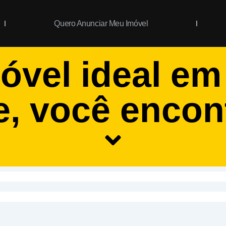
Quero Anunciar Meu Imóvel
óvel ideal e
e
, você encon