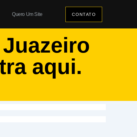
Quero Um Site
CONTATO
m
Juazeiro
tra aqui.