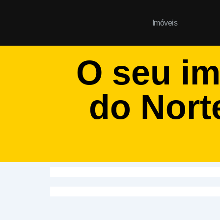
Ir
para
Imóveis
o
conteúdo
O seu im
do Nort