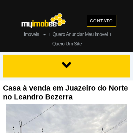
Ir
para
o
CONTATO
conteúdo
Imóveis
Quero Anunciar Meu Imóvel
Quero Um Site
Casa à venda em Juazeiro do Norte
no Leandro Bezerra