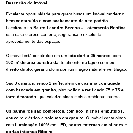
Descrição do imóvel
Excelente oportunidade para quem busca um imóvel
moderno,
bem construído e com acabamento de alto padrão
.
Localizada no
Bairro Leandro Bezerra – Loteamento Benfica
,
esta casa oferece conforto, segurança e excelente
aproveitamento dos espaços.
O imóvel está construído em um
lote de 6 x 25 metros
, com
102 m² de área construída
, totalmente
na laje
e com
pé-
direito duplo
, garantindo maior iluminação natural e ventilação.
São
3 quartos
, sendo
1 suíte
, além de
cozinha conjugada
com bancada em granito
, piso
polido e retificado 75 x 75
e
forro decorado
, que valoriza ainda mais o ambiente interno.
Os
banheiros são completos
, com
box, nichos embutidos,
chuveiro elétrico
e
soleiras em granito
. O imóvel conta ainda
com
iluminação 100% em LED
,
portas externas em blindex
e
portas internas Ribeiro
.