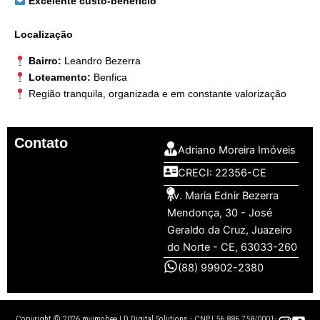
Excelente custo-benefício
Localização
Bairro:
Leandro Bezerra
Loteamento:
Benfica
Região tranquila, organizada e em constante valorização
Contato
Adriano Moreira Imóveis
CRECI: 22356-CE
Av. Maria Ednir Bezerra
Mendonça, 30 - José
Geraldo da Cruz, Juazeiro
do Norte - CE, 63033-260
(88) 99902-2380
Copyright © 2026 myimobee | D Digital Solutions - CNPJ 56.886.758/0001-