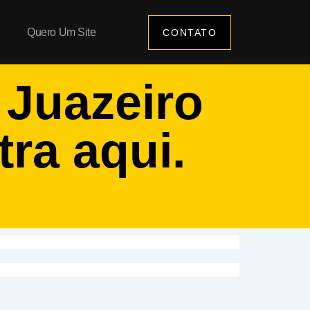
Quero Um Site
CONTATO
m
Juazeiro
tra aqui.