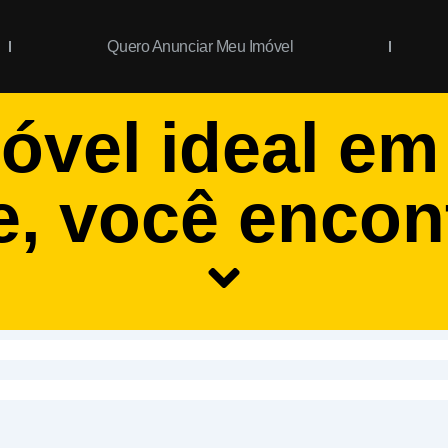
Quero Anunciar Meu Imóvel
óvel ideal e
e
, você encon