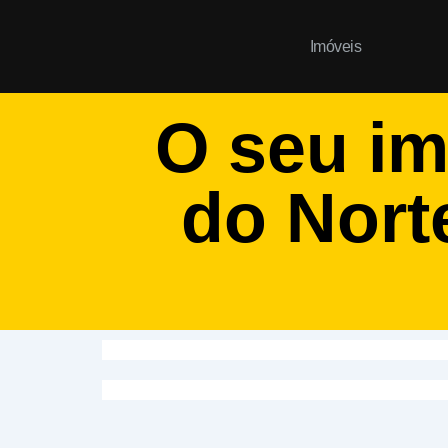
Ir
para
Imóveis
o
conteúdo
O seu im
do Nort