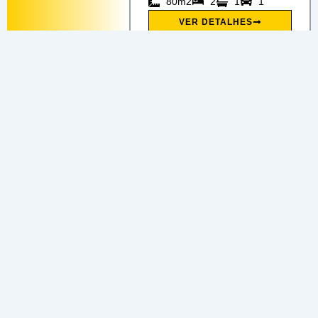
80m2
2
1
1
VER DETALHES
VENDA
Leandro Bezerra
Juazeiro do Norte
CASA À VENDA EM
JUAZEIRO DO NORTE
NO LEANDRO
BEZERRA
Com 1 suíte | Pé-direito
duplo
R$ 320.000,00
150m2
3
2
2
VER DETALHES